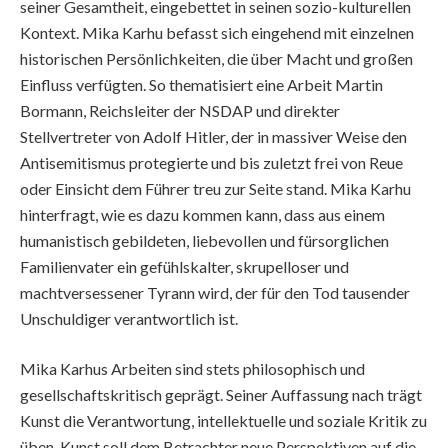
seiner Gesamtheit, eingebettet in seinen sozio-kulturellen
Kontext. Mika Karhu befasst sich eingehend mit einzelnen
historischen Persönlichkeiten, die über Macht und großen
Einfluss verfügten. So thematisiert eine Arbeit Martin
Bormann, Reichsleiter der NSDAP und direkter
Stellvertreter von Adolf Hitler, der in massiver Weise den
Antisemitismus protegierte und bis zuletzt frei von Reue
oder Einsicht dem Führer treu zur Seite stand. Mika Karhu
hinterfragt, wie es dazu kommen kann, dass aus einem
humanistisch gebildeten, liebevollen und fürsorglichen
Familienvater ein gefühlskalter, skrupelloser und
machtversessener Tyrann wird, der für den Tod tausender
Unschuldiger verantwortlich ist.
Mika Karhus Arbeiten sind stets philosophisch und
gesellschaftskritisch geprägt. Seiner Auffassung nach trägt
Kunst die Verantwortung, intellektuelle und soziale Kritik zu
üben. Kunst soll dem Betrachter neue Perspektiven auf die