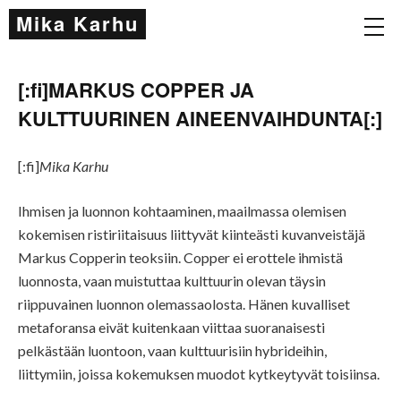
Mika Karhu
[:fi]MARKUS COPPER JA
KULTTUURINEN AINEENVAIHDUNTA[:]
[:fi]
Mika Karhu
Ihmisen ja luonnon kohtaaminen, maailmassa olemisen
kokemisen ristiriitaisuus liittyvät kiinteästi kuvanveistäjä
Markus Copperin teoksiin. Copper ei erottele ihmistä
luonnosta, vaan muistuttaa kulttuurin olevan täysin
riippuvainen luonnon olemassaolosta. Hänen kuvalliset
metaforansa eivät kuitenkaan viittaa suoranaisesti
pelkästään luontoon, vaan kulttuurisiin hybrideihin,
liittymiin, joissa kokemuksen muodot kytkeytyvät toisiinsa.