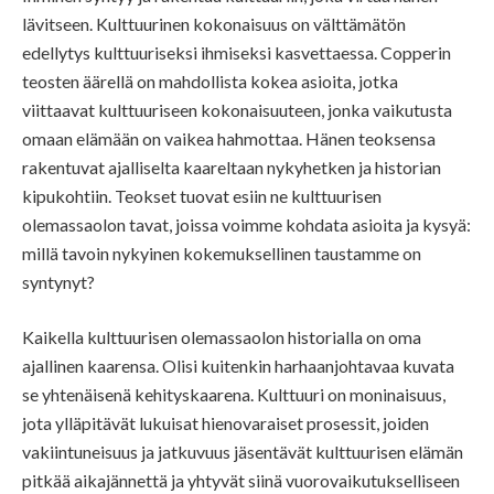
lävitseen. Kulttuurinen kokonaisuus on välttämätön
edellytys kulttuuriseksi ihmiseksi kasvettaessa. Copperin
teosten äärellä on mahdollista kokea asioita, jotka
viittaavat kulttuuriseen kokonaisuuteen, jonka vaikutusta
omaan elämään on vaikea hahmottaa. Hänen teoksensa
rakentuvat ajalliselta kaareltaan nykyhetken ja historian
kipukohtiin. Teokset tuovat esiin ne kulttuurisen
olemassaolon tavat, joissa voimme kohdata asioita ja kysyä:
millä tavoin nykyinen kokemuksellinen taustamme on
syntynyt?
Kaikella kulttuurisen olemassaolon historialla on oma
ajallinen kaarensa. Olisi kuitenkin harhaanjohtavaa kuvata
se yhtenäisenä kehityskaarena. Kulttuuri on moninaisuus,
jota ylläpitävät lukuisat hienovaraiset prosessit, joiden
vakiintuneisuus ja jatkuvuus jäsentävät kulttuurisen elämän
pitkää aikajännettä ja yhtyvät siinä vuorovaikutukselliseen