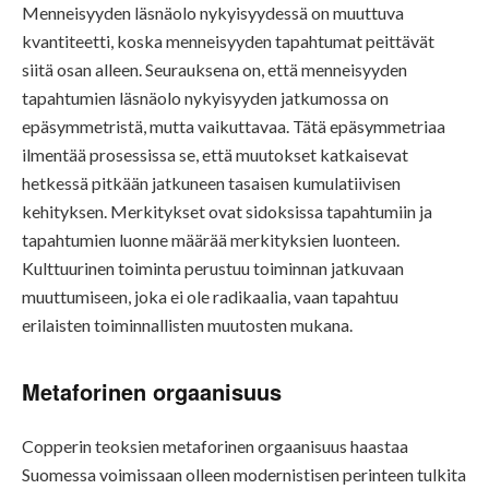
Menneisyyden läsnäolo nykyisyydessä on muuttuva
kvantiteetti, koska menneisyyden tapahtumat peittävät
siitä osan alleen. Seurauksena on, että menneisyyden
tapahtumien läsnäolo nykyisyyden jatkumossa on
epäsymmetristä, mutta vaikuttavaa. Tätä epäsymmetriaa
ilmentää prosessissa se, että muutokset katkaisevat
hetkessä pitkään jatkuneen tasaisen kumulatiivisen
kehityksen. Merkitykset ovat sidoksissa tapahtumiin ja
tapahtumien luonne määrää merkityksien luonteen.
Kulttuurinen toiminta perustuu toiminnan jatkuvaan
muuttumiseen, joka ei ole radikaalia, vaan tapahtuu
erilaisten toiminnallisten muutosten mukana.
Metaforinen orgaanisuus
Copperin teoksien metaforinen orgaanisuus haastaa
Suomessa voimissaan olleen modernistisen perinteen tulkita