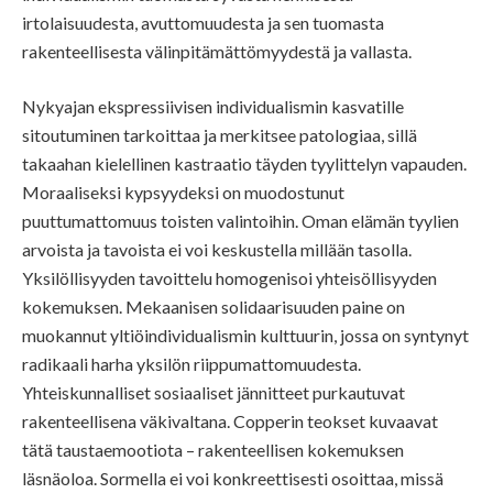
irtolaisuudesta, avuttomuudesta ja sen tuomasta
rakenteellisesta välinpitämättömyydestä ja vallasta.
Nykyajan ekspressiivisen individualismin kasvatille
sitoutuminen tarkoittaa ja merkitsee patologiaa, sillä
takaahan kielellinen kastraatio täyden tyylittelyn vapauden.
Moraaliseksi kypsyydeksi on muodostunut
puuttumattomuus toisten valintoihin. Oman elämän tyylien
arvoista ja tavoista ei voi keskustella millään tasolla.
Yksilöllisyyden tavoittelu homogenisoi yhteisöllisyyden
kokemuksen. Mekaanisen solidaarisuuden paine on
muokannut yltiöindividualismin kulttuurin, jossa on syntynyt
radikaali harha yksilön riippumattomuudesta.
Yhteiskunnalliset sosiaaliset jännitteet purkautuvat
rakenteellisena väkivaltana. Copperin teokset kuvaavat
tätä taustaemootiota – rakenteellisen kokemuksen
läsnäoloa. Sormella ei voi konkreettisesti osoittaa, missä