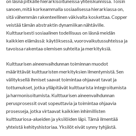
on läsnä pitkälle hierarkisoituneissa yhteiskunnissa. Toisin
sanoen, mitä korkeammalla sosiaalisessa hierarkiassa on,
sitä vähemmän rakenteellinen väkivalta koskettaa. Copper
veistää tämän abstraktin dynamiikan nähtäville.
Kulttuurisesti sosiaalinen todellisuus on läsnä meidän
kaikkien elämässä: käytöksessä, vuorovaikutussuhteissa ja
tavoissa rakentaa olemisen suhteita ja merkityksiä.
Kulttuurisen aineenvaihdunnan toiminnan muodot
määrittävät kulttuuristen merkityksien ilmentymistä. Sen
välityksellä ihmiset saavat toimintaa ohjaavat tavat ja
tottumukset, jotka ylläpitävät kulttuurista integroitumista
ja harmonisoitumista. Kulttuurisen aineenvaihdunnan
perusprosessit ovat sopeuttavia ja toimintaa ohjaavia
prosesseja, jotka virtaavat kaikkien inhimillisten
kulttuuriosa-alueiden ja yksilöiden läpi. Tämä ilmentää
yhteistä kehityshistoriaa. Yksilöt eivät synny tyhjästä.