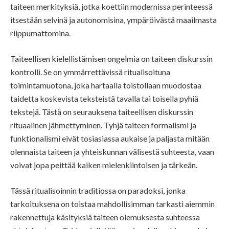
taiteen merkityksiä, jotka koettiin modernissa perinteessä
itsestään selvinä ja autonomisina, ympäröivästä maailmasta
riippumattomina.
Taiteellisen kielellistämisen ongelmia on taiteen diskurssin
kontrolli. Se on ymmärrettävissä ritualisoituna
toimintamuotona, joka hartaalla toistollaan muodostaa
taidetta koskevista teksteistä tavalla tai toisella pyhiä
tekstejä. Tästä on seurauksena taiteellisen diskurssin
rituaalinen jähmettyminen. Tyhjä taiteen formalismi ja
funktionalismi eivät tosiasiassa aukaise ja paljasta mitään
olennaista taiteen ja yhteiskunnan välisestä suhteesta, vaan
voivat jopa peittää kaiken mielenkiintoisen ja tärkeän.
Tässä ritualisoinnin traditiossa on paradoksi, jonka
tarkoituksena on toistaa mahdollisimman tarkasti aiemmin
rakennettuja käsityksiä taiteen olemuksesta suhteessa