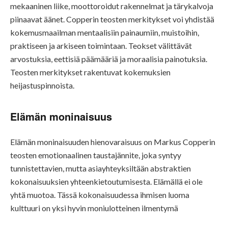
mekaaninen liike, moottoroidut rakennelmat ja tärykalvoja
piinaavat äänet. Copperin teosten merkitykset voi yhdistää
kokemusmaailman mentaalisiin painaumiin, muistoihin,
praktiseen ja arkiseen toimintaan. Teokset välittävät
arvostuksia, eettisiä päämääriä ja moraalisia painotuksia.
Teosten merkitykset rakentuvat kokemuksien
heijastuspinnoista.
Elämän moninaisuus
Elämän moninaisuuden hienovaraisuus on Markus Copperin
teosten emotionaalinen taustajännite, joka syntyy
tunnistettavien, mutta asiayhteyksiltään abstraktien
kokonaisuuksien yhteenkietoutumisesta. Elämällä ei ole
yhtä muotoa. Tässä kokonaisuudessa ihmisen luoma
kulttuuri on yksi hyvin moniulotteinen ilmentymä