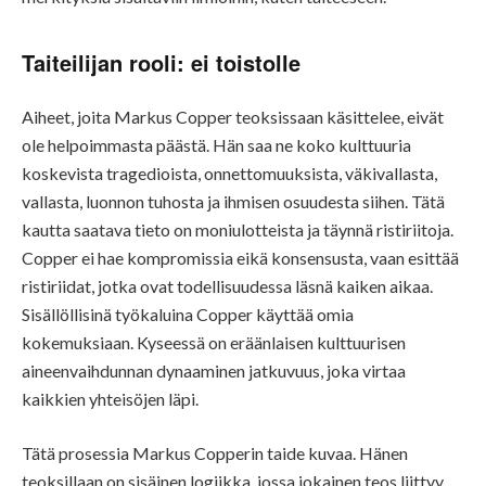
Taiteilijan rooli: ei toistolle
Aiheet, joita Markus Copper teoksissaan käsittelee, eivät
ole helpoimmasta päästä. Hän saa ne koko kulttuuria
koskevista tragedioista, onnettomuuksista, väkivallasta,
vallasta, luonnon tuhosta ja ihmisen osuudesta siihen. Tätä
kautta saatava tieto on moniulotteista ja täynnä ristiriitoja.
Copper ei hae kompromissia eikä konsensusta, vaan esittää
ristiriidat, jotka ovat todellisuudessa läsnä kaiken aikaa.
Sisällöllisinä työkaluina Copper käyttää omia
kokemuksiaan. Kyseessä on eräänlaisen kulttuurisen
aineenvaihdunnan dynaaminen jatkuvuus, joka virtaa
kaikkien yhteisöjen läpi.
Tätä prosessia Markus Copperin taide kuvaa. Hänen
teoksillaan on sisäinen logiikka, jossa jokainen teos liittyy