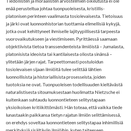
Tiedollisten ja moraalisten arvostelmien oikeutusta ei ole
enää perusteltua johtaa tuonpuoleisesta, kristillis-
platonisen perinteen vaalimasta tosiolevaisesta. Tietoisuus
ja järki ovat luonnonhistorian tuottamia elimellisiä kykyjä,
jotka ovat kehittyneet ihmiselle lajityypillisestä tarpeesta
vuorovaikutukseen ja viestimiseen. Pyrittäessä saamaan
objektiivista tietoa transsendenteista ilmiöistä – Jumalasta,
platonisista ideoista tai kantilaisesta oliosta sinänsä –
ylitetään järjen rajat. Tarpeettomasti postuloidun
tosiolevaisen sijaan ilmiöitä tulee selittää lähtien
luonnollisista ja historiallisista prosesseista, joiden
tuotoksia ne ovat. Tuonpuoleisen todellisuuden kieltävästä
naturalistisesta sitoumuksestaan huolimatta Nietzsche ei
kuitenkaan suhtaudu luonnontieteen selitystapaan
yksioikoisen kritiikittömästi. Hän toteaa, että vaikka tiede
lunastaakin paikkansa tietyn rajatun ilmiön selittämisessä,
on erehdys soveltaa luonnontieteen selitystapaa inhimillisiä
merkityksiä sisältäviin ilmiöihin, kuten taiteeseen.