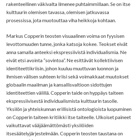
rakenteellinen väkivalta ilmenee puhtaimmillaan. Se on itse
kulttuurin olemisen tavassa, olemisen jatkuvassa
prosessissa, jota muotouttaa viha heikkoja kohtaan.
Markus Copperin teosten visuaalinen voima on fyysisen
levottomuuden tunne, jonka katsoja kokee. Teokset eivät
anna samalla anteeksi ekspressiivistä individualismia. Ne
eivät etsi avointa “sovintoa”. Ne esittävät kollektiivisen
identiteettikriisin, johon kuuluu muuttuvan luonnon ja
ihmisen välisen suhteen kriisi sekä voimakkaat muutokset
globaalin maailman ja kansallisvaltioon sidottujen
identiteettien välillä. Copperin taide on hyppäys taiteen
ekspressiivisestä individualismista kulttuurin tasolle.
Yksilön ja yhteiskunnan erillisistä ontologioista luopuminen
on Copperin taiteen kritiikki itse taiteelle. Ulkoiset paineet
vaikuttavat vääjäämättömästi yksilöiden
itsesäätelyjärjestelmään. Copperin teosten taustana on