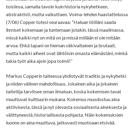
toisiinsa, samalla tavoin kuin historia nykyhetkeen,
abstraktisti, mutta vaikuttaen. Voima-lehden haastattelussa
(7/06) Copper totesi seuraavaa: “Haluan töilläni saada
ihmiset kokemaan ja tuntemaan jotakin, tässä maailmassa,
missä kaikki nyt on mitä on ja missä millään ei ole mitään
arvoa. Ehkä tapani on hieman väkivaltainen ja brutaali,
mutta kaikki aiheet ovat lähtöisin omasta elämästäni, minkä
takia työt aika ajoin jopa toimii!”
Markus Copperin taiteessa yhdistyvät traditio ja nykyhetki
ja niiden välinen mahdollisuus. Jokainen aika ja jokainen
taiteilija tarvitsee oman ilmaisun, koska kokemisen tavat
muuttuvat kulttuurin mukana. Kokemus muodostuu aina
aktiivisesta, tässä ja nyt olevasta sosiaalisesta aineksesta ja
välittyneestä, historiallisesta pohjasta. Näin kokemuksien
luonne on aina muuttuva, jatkuvasti muotoaan etsivää.