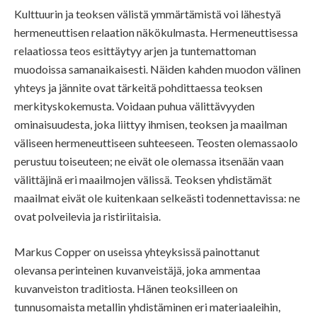
Kulttuurin ja teoksen välistä ymmärtämistä voi lähestyä
hermeneuttisen relaation näkökulmasta. Hermeneuttisessa
relaatiossa teos esittäytyy arjen ja tuntemattoman
muodoissa samanaikaisesti. Näiden kahden muodon välinen
yhteys ja jännite ovat tärkeitä pohdittaessa teoksen
merkityskokemusta. Voidaan puhua välittävyyden
ominaisuudesta, joka liittyy ihmisen, teoksen ja maailman
väliseen hermeneuttiseen suhteeseen. Teosten olemassaolo
perustuu toiseuteen; ne eivät ole olemassa itsenään vaan
välittäjinä eri maailmojen välissä. Teoksen yhdistämät
maailmat eivät ole kuitenkaan selkeästi todennettavissa: ne
ovat polveilevia ja ristiriitaisia.
Markus Copper on useissa yhteyksissä painottanut
olevansa perinteinen kuvanveistäjä, joka ammentaa
kuvanveiston traditiosta. Hänen teoksilleen on
tunnusomaista metallin yhdistäminen eri materiaaleihin,