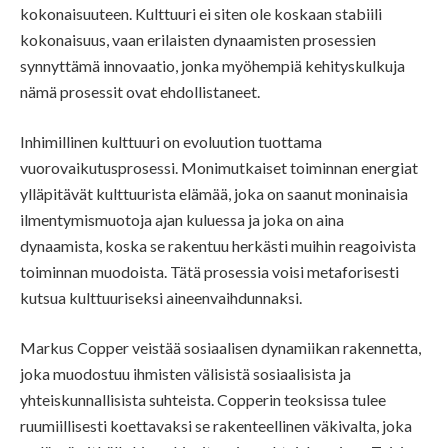
kokonaisuuteen. Kulttuuri ei siten ole koskaan stabiili
kokonaisuus, vaan erilaisten dynaamisten prosessien
synnyttämä innovaatio, jonka myöhempiä kehityskulkuja
nämä prosessit ovat ehdollistaneet.
Inhimillinen kulttuuri on evoluution tuottama
vuorovaikutusprosessi. Monimutkaiset toiminnan energiat
ylläpitävät kulttuurista elämää, joka on saanut moninaisia
ilmentymismuotoja ajan kuluessa ja joka on aina
dynaamista, koska se rakentuu herkästi muihin reagoivista
toiminnan muodoista. Tätä prosessia voisi metaforisesti
kutsua kulttuuriseksi aineenvaihdunnaksi.
Markus Copper veistää sosiaalisen dynamiikan rakennetta,
joka muodostuu ihmisten välisistä sosiaalisista ja
yhteiskunnallisista suhteista. Copperin teoksissa tulee
ruumiillisesti koettavaksi se rakenteellinen väkivalta, joka