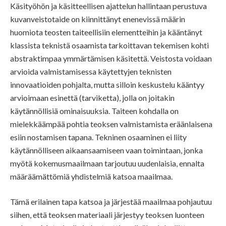
Käsityöhön ja käsitteellisen ajattelun hallintaan perustuva
kuvanveistotaide on kiinnittänyt enenevissä määrin
huomiota teosten taiteellisiin elementteihin ja kääntänyt
klassista teknistä osaamista tarkoittavan tekemisen kohti
abstraktimpaa ymmärtämisen käsitettä. Veistosta voidaan
arvioida valmistamisessa käytettyjen teknisten
innovaatioiden pohjalta, mutta silloin keskustelu kääntyy
arvioimaan esinettä (tarviketta), jolla on joitakin
käytännöllisiä ominaisuuksia. Taiteen kohdalla on
mielekkäämpää pohtia teoksen valmistamista eräänlaisena
esiin nostamisen tapana. Tekninen osaaminen ei liity
käytännölliseen aikaansaamiseen vaan toimintaan, jonka
myötä kokemusmaailmaan tarjoutuu uudenlaisia, ennalta
määräämättömiä yhdistelmiä katsoa maailmaa.
Tämä erilainen tapa katsoa ja järjestää maailmaa pohjautuu
siihen, että teoksen materiaali järjestyy teoksen luonteen