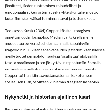
jännitteet, tiedon tuottaminen, taloudelliset ja
emotionaaliset kerrostumat sekä yhteiskuntahermosto,
kuten ihmisten väliset toiminnan tavat ja tottumukset.
Teoksessa Kursk (2004) Copper käsitteli traagisen
onnettomuuden läsnäoloa. Median välityksellä meille
muodostuu perverssi suhde maailmalla tapahtuviin
tragedioihin. Julkisen sananvapauden ja tiedotuksen nimissä
meille tuotetaan mahdollisuuksia “osallistua” globaalilla
tasolla maailmaan ja sen järkyttäviin tapahtumiin. Samalla
virtuaalinen osallistuminen on itsessään vieraantumista.
Copper toi Kurskiin saavuttamattoman kakofonisen
sosiaalisen tilan, osoittaen kuoleman traagisen läsnäolon.
Nykyhetki ja historian ajallinen kaari
Ihminen syntyy ja rakentuu kulttuuriin, joka virtaa hänen