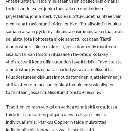
yhteiskuntaan. Taide mielletään usein edelleenkin omaksi
todellisuudekseen, jonka taustalla on omalakinen
järjestelmä, jonka merkityksien ulottuvuudet hallitsee vain
pieni rajattu asiantuntijoiden joukko. Ritualisointiin kuuluu
samaan aikaan pyrkimys ilmaista ensimmäistä kertaa jotain
sellaista, jota kohteesta ei ole sanottu koskaan. Tästä
muodostuu sisäinen diskurssi, jossa kontrollin muoto on
sisällön tarkan toiston rituaalinen tavoite, ulkoläksy
yhdistettynä kontrollin uutuuden tavoitteisiin. Tavoitteista
muodostuu myös ennalta säädettyä tavoitteellisuutta.
Muodostuneen diskurssin noudattaminen, ajatteleminen ja
sitä vasten toiminen luo epäluottamuksen sosiaaliseen
toimintaan, jossa ritualisoitunut toisto ei esiinny.
Tradition voiman vuoksi on vaikea nähdä sitä eroa, jossa
taide kritisoi taiteen pohjana olevaa ekspressiivistä
individualismia. Markus Copperin taide muistuttaa
individualismin tuomasta syvästä henkisestä