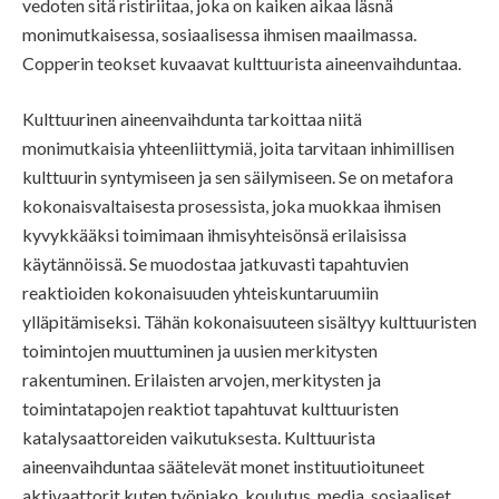
vedoten sitä ristiriitaa, joka on kaiken aikaa läsnä
monimutkaisessa, sosiaalisessa ihmisen maailmassa.
Copperin teokset kuvaavat kulttuurista aineenvaihduntaa.
Kulttuurinen aineenvaihdunta tarkoittaa niitä
monimutkaisia yhteenliittymiä, joita tarvitaan inhimillisen
kulttuurin syntymiseen ja sen säilymiseen. Se on metafora
kokonaisvaltaisesta prosessista, joka muokkaa ihmisen
kyvykkääksi toimimaan ihmisyhteisönsä erilaisissa
käytännöissä. Se muodostaa jatkuvasti tapahtuvien
reaktioiden kokonaisuuden yhteiskuntaruumiin
ylläpitämiseksi. Tähän kokonaisuuteen sisältyy kulttuuristen
toimintojen muuttuminen ja uusien merkitysten
rakentuminen. Erilaisten arvojen, merkitysten ja
toimintatapojen reaktiot tapahtuvat kulttuuristen
katalysaattoreiden vaikutuksesta. Kulttuurista
aineenvaihduntaa säätelevät monet instituutioituneet
aktivaattorit kuten työnjako, koulutus, media, sosiaaliset