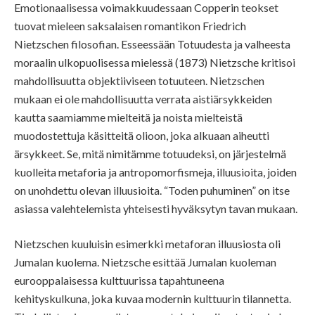
Emotionaalisessa voimakkuudessaan Copperin teokset
tuovat mieleen saksalaisen romantikon Friedrich
Nietzschen filosofian. Esseessään Totuudesta ja valheesta
moraalin ulkopuolisessa mielessä (1873) Nietzsche kritisoi
mahdollisuutta objektiiviseen totuuteen. Nietzschen
mukaan ei ole mahdollisuutta verrata aistiärsykkeiden
kautta saamiamme mielteitä ja noista mielteistä
muodostettuja käsitteitä olioon, joka alkuaan aiheutti
ärsykkeet. Se, mitä nimitämme totuudeksi, on järjestelmä
kuolleita metaforia ja antropomorfismeja, illuusioita, joiden
on unohdettu olevan illuusioita. “Toden puhuminen” on itse
asiassa valehtelemista yhteisesti hyväksytyn tavan mukaan.
Nietzschen kuuluisin esimerkki metaforan illuusiosta oli
Jumalan kuolema. Nietzsche esittää Jumalan kuoleman
eurooppalaisessa kulttuurissa tapahtuneena
kehityskulkuna, joka kuvaa modernin kulttuurin tilannetta.