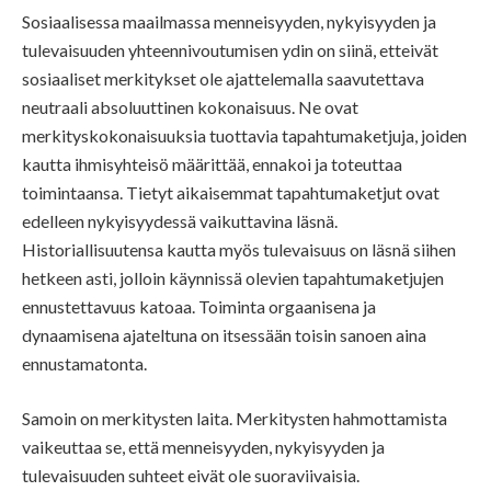
Sosiaalisessa maailmassa menneisyyden, nykyisyyden ja
tulevaisuuden yhteennivoutumisen ydin on siinä, etteivät
sosiaaliset merkitykset ole ajattelemalla saavutettava
neutraali absoluuttinen kokonaisuus. Ne ovat
merkityskokonaisuuksia tuottavia tapahtumaketjuja, joiden
kautta ihmisyhteisö määrittää, ennakoi ja toteuttaa
toimintaansa. Tietyt aikaisemmat tapahtumaketjut ovat
edelleen nykyisyydessä vaikuttavina läsnä.
Historiallisuutensa kautta myös tulevaisuus on läsnä siihen
hetkeen asti, jolloin käynnissä olevien tapahtumaketjujen
ennustettavuus katoaa. Toiminta orgaanisena ja
dynaamisena ajateltuna on itsessään toisin sanoen aina
ennustamatonta.
Samoin on merkitysten laita. Merkitysten hahmottamista
vaikeuttaa se, että menneisyyden, nykyisyyden ja
tulevaisuuden suhteet eivät ole suoraviivaisia.