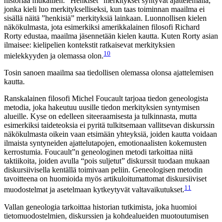
historiaa mukaillen. ”Henkiset” merkitykset syntyvät ajattelemalla,
jonka kieli luo merkitykselliseksi, kun taas toiminnan maailma ei
sisällä näitä ”henkisiä” merkityksiä lainkaan. Luonnollisen kielen
näkökulmasta, jota esimerkiksi amerikkalainen filosofi Richard
Rorty edustaa, maailma jäsennetään kielen kautta. Kuten Rorty asian
ilmaisee: kielipelien kontekstit ratkaisevat merkityksien
10
mielekkyyden ja olemassa olon.
Tosin sanoen maailma saa tiedollisen olemassa olonsa ajattelemisen
kautta.
Ranskalainen filosofi Michel Foucault tarjoaa tiedon geneologista
metodia, joka hakeutuu uusille tiedon merkityksien syntymisen
alueille. Kyse on edelleen siteeraamisesta ja tulkinnasta, mutta
esimerkiksi taideteoksia ei pyritä tulkitsemaan vallitsevan diskurssin
näkökulmasta oikein vaan etsimään yhteyksiä, joiden kautta voidaan
ilmaista syntyneiden ajattelutapojen, emotionaalisten kokemusten
kerrostumia. Foucault”n geneologinen metodi tarkoittaa niitä
taktiikoita, joiden avulla “pois suljetut” diskurssit tuodaan mukaan
diskursiivisella kentällä toimivaan peliin. Geneologisen metodin
tavoitteena on huomioida myös artikuloitumattomat diskursiiviset
11
muodostelmat ja asetelmaan kytkeytyvät valtavaikutukset.
Vallan geneologia tarkoittaa historian tutkimista, joka huomioi
tietomuodostelmien, diskurssien ja kohdealueiden muotoutumisen