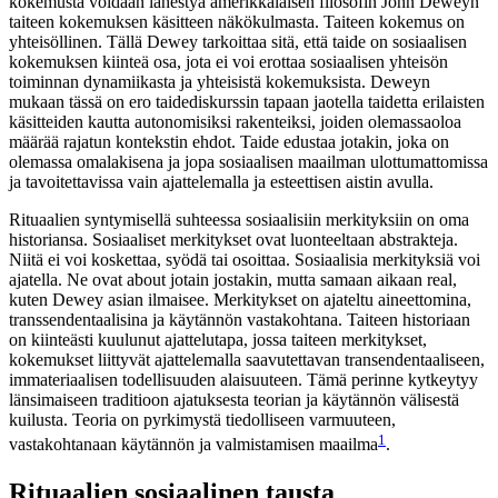
kokemusta voidaan lähestyä amerikkalaisen filosofin John Deweyn
taiteen kokemuksen käsitteen näkökulmasta. Taiteen kokemus on
yhteisöllinen. Tällä Dewey tarkoittaa sitä, että taide on sosiaalisen
kokemuksen kiinteä osa, jota ei voi erottaa sosiaalisen yhteisön
toiminnan dynamiikasta ja yhteisistä kokemuksista. Deweyn
mukaan tässä on ero taidediskurssin tapaan jaotella taidetta erilaisten
käsitteiden kautta autonomisiksi rakenteiksi, joiden olemassaoloa
määrää rajatun kontekstin ehdot. Taide edustaa jotakin, joka on
olemassa omalakisena ja jopa sosiaalisen maailman ulottumattomissa
ja tavoitettavissa vain ajattelemalla ja esteettisen aistin avulla.
Rituaalien syntymisellä suhteessa sosiaalisiin merkityksiin on oma
historiansa. Sosiaaliset merkitykset ovat luonteeltaan abstrakteja.
Niitä ei voi koskettaa, syödä tai osoittaa. Sosiaalisia merkityksiä voi
ajatella. Ne ovat about jotain jostakin, mutta samaan aikaan real,
kuten Dewey asian ilmaisee. Merkitykset on ajateltu aineettomina,
transsendentaalisina ja käytännön vastakohtana. Taiteen historiaan
on kiinteästi kuulunut ajattelutapa, jossa taiteen merkitykset,
kokemukset liittyvät ajattelemalla saavutettavan transendentaaliseen,
immateriaalisen todellisuuden alaisuuteen. Tämä perinne kytkeytyy
länsimaiseen traditioon ajatuksesta teorian ja käytännön välisestä
kuilusta. Teoria on pyrkimystä tiedolliseen varmuuteen,
1
vastakohtanaan käytännön ja valmistamisen maailma
.
Rituaalien sosiaalinen tausta