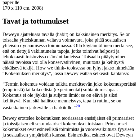
paperille
170 x 110 cm, 2008)
Tavat ja tottumukset
Deweyn ajattelussa tavalla (habit) on kaksinainen merkitys. Se on
toisaalta yhteiskunnan valtava voimavara, joka pitää sosiaalisen
yhteisön dynaamisessa toiminnassa. Olla käytännöllinen merkitsee,
että on tiettyjä vakiintuneita tapoja, jotka toimivat helposti ja
tehokkaasti toistuvissa elämäntilanteissa. Toisaalta pitäytyminen
näissä tavoissa voi olla konservatiivinen, muutosta ja kehitystä
ehkäisevä tekijä. How we think- teoksessa on lyhyt jakso nimeltään
“Kokemuksen merkitys”, jossa Dewey esittää selkeästi kantansa:
“Termin kokemus voidaan tulkita merkitsevän joko kokemusperäistä
(empiiristä) tai kokeellista (experimental) suhtautumistapaa.
Kokemus ei ole jäykkä ja suljettu ilmiö; se on elävä ja siksi
kehittyvä. Kun sitä hallitsee menneisyys, tapa ja rutiini, se on
20
vastakkainen järkevälle ja harkitulle.”
Dewey erottelee kokemuksen teoriassaan ensisijaiset eli primaariset
ja toissijaisen eli sekundaariset kokemukset toistaan. Primaariset
kokemukset ovat esineellistä toimimista ja vuorovaikutusta fyysisen
ja sosiaalisen ympäristön kanssa. Esimerkiksi esineet ovat Deweyn