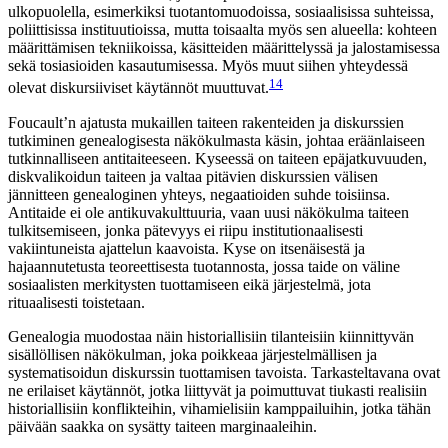
ulkopuolella, esimerkiksi tuotantomuodoissa, sosiaalisissa suhteissa,
poliittisissa instituutioissa, mutta toisaalta myös sen alueella: kohteen
määrittämisen tekniikoissa, käsitteiden määrittelyssä ja jalostamisessa
sekä tosiasioiden kasautumisessa. Myös muut siihen yhteydessä
14
olevat diskursiiviset käytännöt muuttuvat.
Foucault’n ajatusta mukaillen taiteen rakenteiden ja diskurssien
tutkiminen genealogisesta näkökulmasta käsin, johtaa eräänlaiseen
tutkinnalliseen antitaiteeseen. Kyseessä on taiteen epäjatkuvuuden,
diskvalikoidun taiteen ja valtaa pitävien diskurssien välisen
jännitteen genealoginen yhteys, negaatioiden suhde toisiinsa.
Antitaide ei ole antikuvakulttuuria, vaan uusi näkökulma taiteen
tulkitsemiseen, jonka pätevyys ei riipu institutionaalisesti
vakiintuneista ajattelun kaavoista. Kyse on itsenäisestä ja
hajaannutetusta teoreettisesta tuotannosta, jossa taide on väline
sosiaalisten merkitysten tuottamiseen eikä järjestelmä, jota
rituaalisesti toistetaan.
Genealogia muodostaa näin historiallisiin tilanteisiin kiinnittyvän
sisällöllisen näkökulman, joka poikkeaa järjestelmällisen ja
systematisoidun diskurssin tuottamisen tavoista. Tarkasteltavana ovat
ne erilaiset käytännöt, jotka liittyvät ja poimuttuvat tiukasti realisiin
historiallisiin konflikteihin, vihamielisiin kamppailuihin, jotka tähän
päivään saakka on sysätty taiteen marginaaleihin.