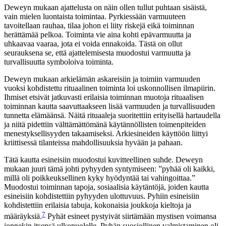
Deweyn mukaan ajattelusta on näin ollen tullut puhtaan sisäistä,
vain mielen luontaista toimintaa. Pyrkiessään varmuuteen
tavoitellaan rauhaa, tilaa johon ei liity riskejä eikä toiminnan
herättämää pelkoa. Toiminta vie aina kohti epävarmuutta ja
uhkaavaa vaaraa, jota ei voida ennakoida. Tästä on ollut
seurauksena se, että ajattelemisesta muodostui varmuutta ja
turvallisuutta symboloiva toiminta.
Deweyn mukaan arkielämän askareisiin ja toimiin varmuuden
vuoksi kohdistettu rituaalinen toiminta loi uskonnollisen ilmapiirin.
Ihmiset etsivät jatkuvasti erilaisia toiminnan muotoja rituaalisen
toiminnan kautta saavuttaakseen lisää varmuuden ja turvallisuuden
tunnetta elämäänsä. Näitä rituaaleja suoritettiin erityisellä hartaudella
ja niitä pidettiin välttämättömänä käytännöllisten toimenpiteiden
menestyksellisyyden takaamiseksi. Arkiesineiden käyttöön liittyi
kriittisessä tilanteissa mahdollisuuksia hyvään ja pahaan.
Tätä kautta esineisiin muodostui kuvitteellinen suhde. Deweyn
mukaan juuri tämä johti pyhyyden syntymiseen: ”pyhää oli kaikki,
millä oli poikkeuksellinen kyky hyödyntää tai vahingoittaa.”
Muodostui toiminnan tapoja, sosiaalisia käytäntöjä, joiden kautta
esineisiin kohdistettiin pyhyyden ulottuvuus. Pyhiin esineisiin
kohdistettiin erilaisia tabuja, kokonaisia joukkoja kieltoja ja
7
määräyksiä.
Pyhät esineet pystyivät siirtämään mystisen voimansa
jonnekin itsensä ulkopuolelle. Pyhän suosiollinen valmistaminen oli