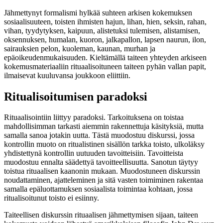
Jähmettynyt formalismi hylkää suhteen arkisen kokemuksen
sosiaalisuuteen, toisten ihmisten hajun, lihan, hien, seksin, rahan,
vihan, tyydytyksen, kaipuun, alistetuksi tulemisen, alistamisen,
oksennuksen, humalan, kuoron, jalkapallon, lapsen naurun, ilon,
sairauksien pelon, kuoleman, kaunan, murhan ja
epäoikeudenmukaisuuden. Kieltämällä taiteen yhteyden arkiseen
kokemusmateriaaliin rituaalisoituneen taiteen pyhän vallan papit,
ilmaisevat kuuluvansa joukkoon eliittiin.
Ritualisoitumisen paradoksi
Rituaalisointiin liittyy paradoksi. Tarkoituksena on toistaa
mahdollisimman tarkasti aiemmin rakennettuja käsityksiä, mutta
samalla sanoa jotakin uutta. Tästä muodostuu diskurssi, jossa
kontrollin muoto on ritualistinen sisällön tarkka toisto, ulkoläksy
yhdistettynä kontrollin uutuuden tavoitteisiin. Tavoitteista
muodostuu ennalta säädettyä tavoitteellisuutta. Sanotun täytyy
toistua rituaalisen kaanonin mukaan. Muodostuneen diskurssin
noudattaminen, ajatteleminen ja sitä vasten toimiminen rakentaa
samalla epäluottamuksen sosiaalista toimintaa kohtaan, jossa
ritualisoitunut toisto ei esiinny.
Taiteellisen diskurssin rituaalisen jähmettymisen sijaan, taiteen