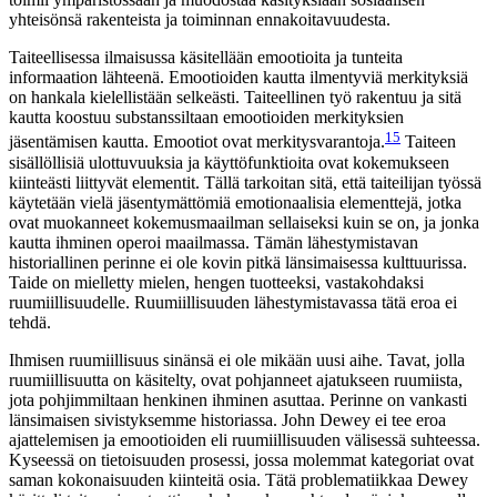
yhteisönsä rakenteista ja toiminnan ennakoitavuudesta.
Taiteellisessa ilmaisussa käsitellään emootioita ja tunteita
informaation lähteenä. Emootioiden kautta ilmentyviä merkityksiä
on hankala kielellistään selkeästi. Taiteellinen työ rakentuu ja sitä
kautta koostuu substanssiltaan emootioiden merkityksien
15
jäsentämisen kautta. Emootiot ovat merkitysvarantoja.
Taiteen
sisällöllisiä ulottuvuuksia ja käyttöfunktioita ovat kokemukseen
kiinteästi liittyvät elementit. Tällä tarkoitan sitä, että taiteilijan työssä
käytetään vielä jäsentymättömiä emotionaalisia elementtejä, jotka
ovat muokanneet kokemusmaailman sellaiseksi kuin se on, ja jonka
kautta ihminen operoi maailmassa. Tämän lähestymistavan
historiallinen perinne ei ole kovin pitkä länsimaisessa kulttuurissa.
Taide on mielletty mielen, hengen tuotteeksi, vastakohdaksi
ruumiillisuudelle. Ruumiillisuuden lähestymistavassa tätä eroa ei
tehdä.
Ihmisen ruumiillisuus sinänsä ei ole mikään uusi aihe. Tavat, jolla
ruumiillisuutta on käsitelty, ovat pohjanneet ajatukseen ruumiista,
jota pohjimmiltaan henkinen ihminen asuttaa. Perinne on vankasti
länsimaisen sivistyksemme historiassa. John Dewey ei tee eroa
ajattelemisen ja emootioiden eli ruumiillisuuden välisessä suhteessa.
Kyseessä on tietoisuuden prosessi, jossa molemmat kategoriat ovat
saman kokonaisuuden kiinteitä osia. Tätä problematiikkaa Dewey