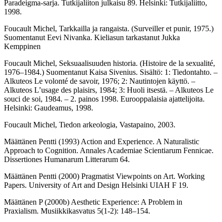
Paradeigma-sarja. Tutkijaliiton julkaisu 89. Helsinki: Tutkijaliitto,
1998.
Foucault Michel, Tarkkailla ja rangaista. (Surveiller et punir, 1975.)
Suomentanut Eevi Nivanka. Kieliasun tarkastanut Jukka
Kemppinen
Foucault Michel, Seksuaalisuuden historia. (Histoire de la sexualité,
1976–1984.) Suomentanut Kaisa Sivenius. Sisältö: 1: Tiedontahto. –
Alkuteos Le volonté de savoir, 1976; 2: Nautintojen käyttö. –
Alkuteos L’usage des plaisirs, 1984; 3: Huoli itsestä. – Alkuteos Le
souci de soi, 1984. – 2. painos 1998. Eurooppalaisia ajattelijoita.
Helsinki: Gaudeamus, 1998.
Foucault Michel, Tiedon arkeologia, Vastapaino, 2003.
Määttänen Pentti (1993) Action and Experience. A Naturalistic
Approach to Cognition. Annales Academiae Scientiarum Fennicae.
Dissertiones Humanarum Litterarum 64.
Määttänen Pentti (2000) Pragmatist Viewpoints on Art. Working
Papers. University of Art and Design Helsinki UIAH F 19.
Määttänen P (2000b) Aesthetic Experience: A Problem in
Praxialism. Musiikkikasvatus 5(1-2): 148–154.