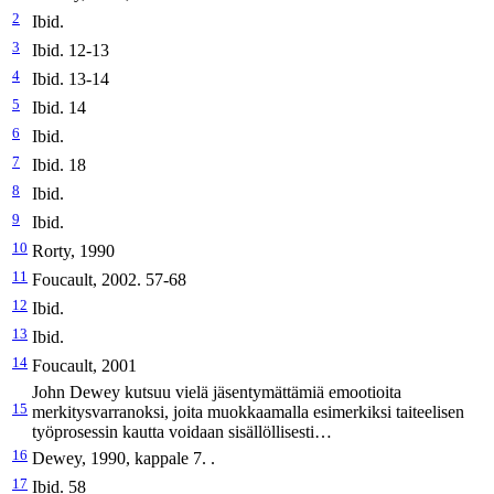
2
Ibid.
3
Ibid. 12-13
4
Ibid. 13-14
5
Ibid. 14
6
Ibid.
7
Ibid. 18
8
Ibid.
9
Ibid.
10
Rorty, 1990
11
Foucault, 2002. 57-68
12
Ibid.
13
Ibid.
14
Foucault, 2001
John Dewey kutsuu vielä jäsentymättämiä emootioita
15
merkitysvarranoksi, joita muokkaamalla esimerkiksi taiteelisen
työprosessin kautta voidaan sisällöllisesti…
16
Dewey, 1990, kappale 7. .
17
Ibid. 58