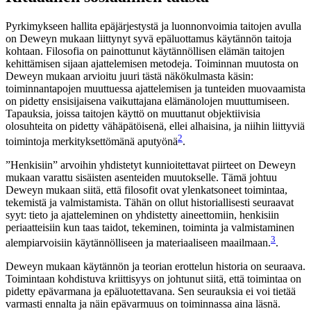
Pyrkimykseen hallita epäjärjestystä ja luonnonvoimia taitojen avulla
on Deweyn mukaan liittynyt syvä epäluottamus käytännön taitoja
kohtaan. Filosofia on painottunut käytännöllisen elämän taitojen
kehittämisen sijaan ajattelemisen metodeja. Toiminnan muutosta on
Deweyn mukaan arvioitu juuri tästä näkökulmasta käsin:
toiminnantapojen muuttuessa ajattelemisen ja tunteiden muovaamista
on pidetty ensisijaisena vaikuttajana elämänolojen muuttumiseen.
Tapauksia, joissa taitojen käyttö on muuttanut objektiivisia
olosuhteita on pidetty vähäpätöisenä, ellei alhaisina, ja niihin liittyviä
2
toimintoja merkityksettömänä aputyönä
.
”Henkisiin” arvoihin yhdistetyt kunnioitettavat piirteet on Deweyn
mukaan varattu sisäisten asenteiden muutokselle. Tämä johtuu
Deweyn mukaan siitä, että filosofit ovat ylenkatsoneet toimintaa,
tekemistä ja valmistamista. Tähän on ollut historiallisesti seuraavat
syyt: tieto ja ajatteleminen on yhdistetty aineettomiin, henkisiin
periaatteisiin kun taas taidot, tekeminen, toiminta ja valmistaminen
3
alempiarvoisiin käytännölliseen ja materiaaliseen maailmaan.
.
Deweyn mukaan käytännön ja teorian erottelun historia on seuraava.
Toimintaan kohdistuva kriittisyys on johtunut siitä, että toimintaa on
pidetty epävarmana ja epäluotettavana. Sen seurauksia ei voi tietää
varmasti ennalta ja näin epävarmuus on toiminnassa aina läsnä.