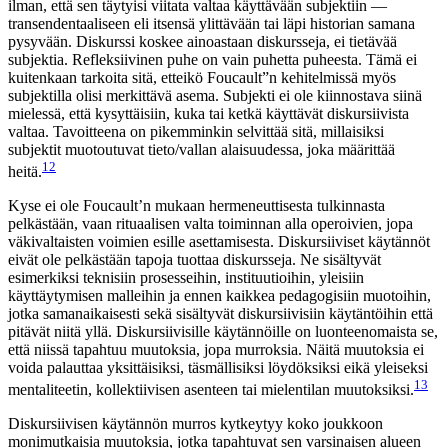
ilman, että sen täytyisi viitata valtaa käyttävään subjektiin —
transendentaaliseen eli itsensä ylittävään tai läpi historian samana
pysyvään. Diskurssi koskee ainoastaan diskursseja, ei tietävää
subjektia. Refleksiivinen puhe on vain puhetta puheesta. Tämä ei
kuitenkaan tarkoita sitä, etteikö Foucault”n kehitelmissä myös
subjektilla olisi merkittävä asema. Subjekti ei ole kiinnostava siinä
mielessä, että kysyttäisiin, kuka tai ketkä käyttävät diskursiivista
valtaa. Tavoitteena on pikemminkin selvittää sitä, millaisiksi
subjektit muotoutuvat tieto/vallan alaisuudessa, joka määrittää
12
heitä.
Kyse ei ole Foucault’n mukaan hermeneuttisesta tulkinnasta
pelkästään, vaan rituaalisen valta toiminnan alla operoivien, jopa
väkivaltaisten voimien esille asettamisesta. Diskursiiviset käytännöt
eivät ole pelkästään tapoja tuottaa diskursseja. Ne sisältyvät
esimerkiksi teknisiin prosesseihin, instituutioihin, yleisiin
käyttäytymisen malleihin ja ennen kaikkea pedagogisiin muotoihin,
jotka samanaikaisesti sekä sisältyvät diskursiivisiin käytäntöihin että
pitävät niitä yllä. Diskursiivisille käytännöille on luonteenomaista se,
että niissä tapahtuu muutoksia, jopa murroksia. Näitä muutoksia ei
voida palauttaa yksittäisiksi, täsmällisiksi löydöksiksi eikä yleiseksi
13
mentaliteetin, kollektiivisen asenteen tai mielentilan muutoksiksi.
Diskursiivisen käytännön murros kytkeytyy koko joukkoon
monimutkaisia muutoksia, jotka tapahtuvat sen varsinaisen alueen