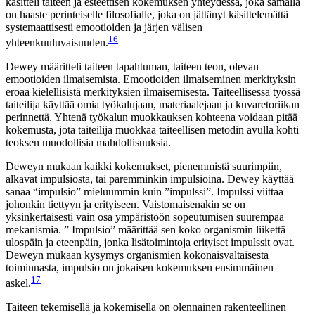
käsitteli taiteen ja esteettisen kokemuksen yhteydessä, joka samalla
on haaste perinteiselle filosofialle, joka on jättänyt käsittelemättä
systemaattisesti emootioiden ja järjen välisen
16
yhteenkuuluvaisuuden.
Dewey määritteli taiteen tapahtuman, taiteen teon, olevan
emootioiden ilmaisemista. Emootioiden ilmaiseminen merkityksin
eroaa kielellisistä merkityksien ilmaisemisesta. Taiteellisessa työssä
taiteilija käyttää omia työkalujaan, materiaalejaan ja kuvaretoriikan
perinnettä. Yhtenä työkalun muokkauksen kohteena voidaan pitää
kokemusta, jota taiteilija muokkaa taiteellisen metodin avulla kohti
teoksen muodollisia mahdollisuuksia.
Deweyn mukaan kaikki kokemukset, pienemmistä suurimpiin,
alkavat impulsiosta, tai paremminkin impulsioina. Dewey käyttää
sanaa “impulsio” mieluummin kuin ”impulssi”. Impulssi viittaa
johonkin tiettyyn ja erityiseen. Vaistomaisenakin se on
yksinkertaisesti vain osa ympäristöön sopeutumisen suurempaa
mekanismia. ” Impulsio” määrittää sen koko organismin liikettä
ulospäin ja eteenpäin, jonka lisätoimintoja erityiset impulssit ovat.
Deweyn mukaan kysymys organismien kokonaisvaltaisesta
toiminnasta, impulsio on jokaisen kokemuksen ensimmäinen
17
askel.
Taiteen tekemisellä ja kokemisella on olennainen rakenteellinen