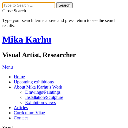
Close Search
Type your search terms above and press return to see the search
results.
Mika Karhu
Visual Artist, Researcher
Menu
Home
Upcoming exhibitions
About Mika Karhu’s Work
Drawings/Paintings
Installation/Sculpture
Exhibition views
Articles
Curriculum Vitae
Contact
Search