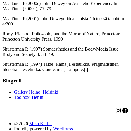
Määttänen P (2000c) John Dewey on Aesthetic Experience. In:
Määttänen (2000a), 75–79.
Määttänen P (2001) John Deweyn idealismista. Tieteessä tapahtuu
4/2001
Rorty, Richard, Philosophy and the Mirror of Nature, Princeton:
Princeton University Press, 1990
Shusterman R (1997) Somaesthetics and the Body/Media Issue.
Body and Society 3: 33–49.
Shusterman R (1997) Taide, elämä ja estetiikka. Pragmatistinen
filosofia ja estetiikka. Gaudeamus, Tampere.[:]
Blogroll
Gallery Heino, Helsinki
Toolbox, Berlin
Insta
Fa
© 2026
Mika Karhu
Proudly powered by
WordPress.