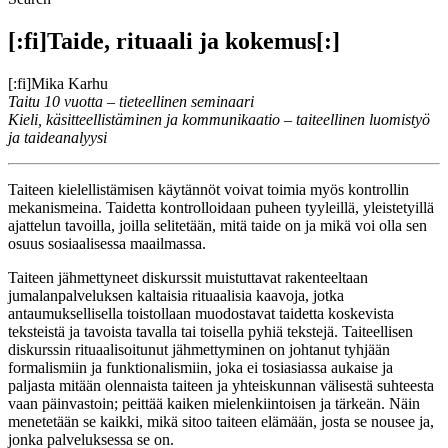
[:fi]Taide, rituaali ja kokemus[:]
[:fi]Mika Karhu
Taitu 10 vuotta – tieteellinen seminaari
Kieli, käsitteellistäminen ja kommunikaatio – taiteellinen luomistyö
ja taideanalyysi
Taiteen kielellistämisen käytännöt voivat toimia myös kontrollin
mekanismeina. Taidetta kontrolloidaan puheen tyyleillä, yleistetyillä
ajattelun tavoilla, joilla selitetään, mitä taide on ja mikä voi olla sen
osuus sosiaalisessa maailmassa.
Taiteen jähmettyneet diskurssit muistuttavat rakenteeltaan
jumalanpalveluksen kaltaisia rituaalisia kaavoja, jotka
antaumuksellisella toistollaan muodostavat taidetta koskevista
teksteistä ja tavoista tavalla tai toisella pyhiä tekstejä. Taiteellisen
diskurssin rituaalisoitunut jähmettyminen on johtanut tyhjään
formalismiin ja funktionalismiin, joka ei tosiasiassa aukaise ja
paljasta mitään olennaista taiteen ja yhteiskunnan välisestä suhteesta
vaan päinvastoin; peittää kaiken mielenkiintoisen ja tärkeän. Näin
menetetään se kaikki, mikä sitoo taiteen elämään, josta se nousee ja,
jonka palveluksessa se on.