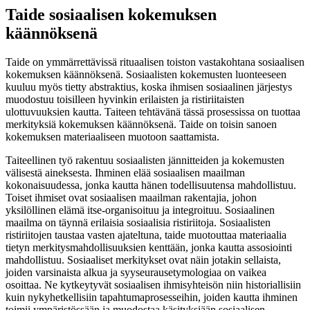
Taide sosiaalisen kokemuksen
käännöksenä
Taide on ymmärrettävissä rituaalisen toiston vastakohtana sosiaalisen
kokemuksen käännöksenä. Sosiaalisten kokemusten luonteeseen
kuuluu myös tietty abstraktius, koska ihmisen sosiaalinen järjestys
muodostuu toisilleen hyvinkin erilaisten ja ristiriitaisten
ulottuvuuksien kautta. Taiteen tehtävänä tässä prosessissa on tuottaa
merkityksiä kokemuksen käännöksenä. Taide on toisin sanoen
kokemuksen materiaaliseen muotoon saattamista.
Taiteellinen työ rakentuu sosiaalisten jännitteiden ja kokemusten
välisestä aineksesta. Ihminen elää sosiaalisen maailman
kokonaisuudessa, jonka kautta hänen todellisuutensa mahdollistuu.
Toiset ihmiset ovat sosiaalisen maailman rakentajia, johon
yksilöllinen elämä itse-organisoituu ja integroituu. Sosiaalinen
maailma on täynnä erilaisia sosiaalisia ristiriitoja. Sosiaalisten
ristiriitojen taustaa vasten ajateltuna, taide muotouttaa materiaalia
tietyn merkitysmahdollisuuksien kenttään, jonka kautta assosiointi
mahdollistuu. Sosiaaliset merkitykset ovat näin jotakin sellaista,
joiden varsinaista alkua ja syyseurausetymologiaa on vaikea
osoittaa. Ne kytkeytyvät sosiaalisen ihmisyhteisön niin historiallisiin
kuin nykyhetkellisiin tapahtumaprosesseihin, joiden kautta ihminen
toimii ympäristössään ja muodostaa käsityksiään sosiaalisen