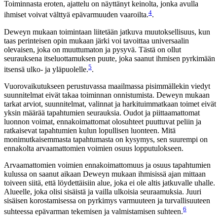
Toiminnasta eroten, ajattelu on näyttänyt keinolta, jonka avulla
4
ihmiset voivat välttyä epävarmuuden vaaroilta.
.
Deweyn mukaan toimintaan liitetään jatkuva muutoksellisuus, kun
taas perinteisen opin mukaan järki voi tavoittaa universaalin
olevaisen, joka on muuttumaton ja pysyvä. Tästä on ollut
seurauksena itseluottamuksen puute, joka saanut ihmisen pyrkimään
5
itsensä ulko- ja yläpuolelle.
.
Vuorovaikutukseen perustuvassa maailmassa pisimmällekin viedyt
suunnitelmat eivät takaa toiminnan onnistumista. Deweyn mukaan
tarkat arviot, suunnitelmat, valinnat ja harkituimmatkaan toimet eivät
yksin määrää tapahtumien seurauksia. Oudot ja piittaamattomat
luonnon voimat, ennakoimattomat olosuhteet puuttuvat peliin ja
ratkaisevat tapahtumien kulun lopullisen luonteen. Mitä
monimutkaisemmasta tapahtumasta on kysymys, sen suurempi on
ennakolta arvaamattomien voimien osuus lopputulokseen.
Arvaamattomien voimien ennakoimattomuus ja osuus tapahtumien
kulussa on saanut aikaan Deweyn mukaan ihmisissä ajan mittaan
toiveen siitä, että löydettäisiin alue, joka ei ole altis jatkuvalle uhalle.
Alueelle, joka olisi sisäistä ja vailla ulkoisia seuraamuksia. Juuri
sisäisen korostamisessa on pyrkimys varmuuteen ja turvallisuuteen
6
suhteessa epävarman tekemisen ja valmistamisen suhteen.