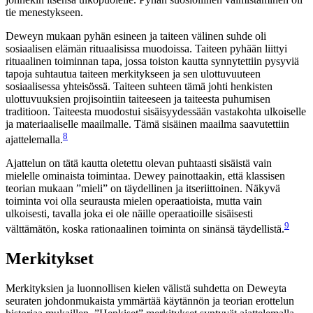
tie menestykseen.
Deweyn mukaan pyhän esineen ja taiteen välinen suhde oli
sosiaalisen elämän rituaalisissa muodoissa. Taiteen pyhään liittyi
rituaalinen toiminnan tapa, jossa toiston kautta synnytettiin pysyviä
tapoja suhtautua taiteen merkitykseen ja sen ulottuvuuteen
sosiaalisessa yhteisössä. Taiteen suhteen tämä johti henkisten
ulottuvuuksien projisointiin taiteeseen ja taiteesta puhumisen
traditioon. Taiteesta muodostui sisäisyydessään vastakohta ulkoiselle
ja materiaaliselle maailmalle. Tämä sisäinen maailma saavutettiin
8
ajattelemalla.
Ajattelun on tätä kautta oletettu olevan puhtaasti sisäistä vain
mielelle ominaista toimintaa. Dewey painottaakin, että klassisen
teorian mukaan ”mieli” on täydellinen ja itseriittoinen. Näkyvä
toiminta voi olla seurausta mielen operaatioista, mutta vain
ulkoisesti, tavalla joka ei ole näille operaatioille sisäisesti
9
välttämätön, koska rationaalinen toiminta on sinänsä täydellistä.
Merkitykset
Merkityksien ja luonnollisen kielen välistä suhdetta on Deweyta
seuraten johdonmukaista ymmärtää käytännön ja teorian erottelun