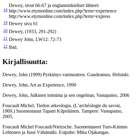
Dewey, sivut 66-67 ja englanninkieliset lähteet:
18
http://www.etymonline.com/index.php?term=experience
http://www.etymonline.com/index.php?term=express
19
Dewey sivu 61
20
Dewey, (1933, 291-292)
21
Dewey John, LW12: 72-73
22
Ibid.
Kirjallisuutta:
Dewey, John (1999) Pyrkimys varmuuteen. Gaudeamus, Helsinki.
Dewey, John, Art as Experience, 1990
Dewey, John, Julkinen toiminta ja sen ongelmat, Vastapaino, 2006
Foucault Michel, Tiedon arkeologia. (L’archéologie du savoir,
1969.) Suomentanut Tapani Kilpeläinen. Tampere: Vastapaino,
2005.
Foucault Michel Foucault/Nietzsche. Suomentaneet Turo-Kimmo
Lehtonen ja Jussi Vähämäki. Esipuhe: Mika Ojakangas.