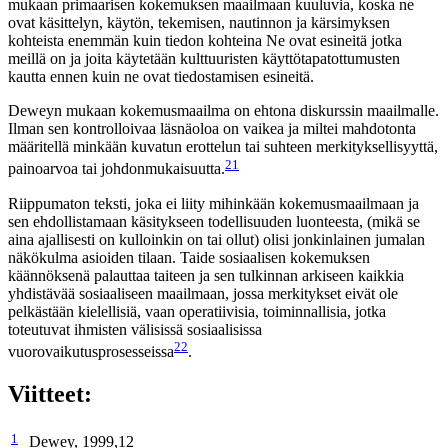
mukaan primaarisen kokemuksen maailmaan kuuluvia, koska ne
ovat käsittelyn, käytön, tekemisen, nautinnon ja kärsimyksen
kohteista enemmän kuin tiedon kohteina Ne ovat esineitä jotka
meillä on ja joita käytetään kulttuuristen käyttötapatottumusten
kautta ennen kuin ne ovat tiedostamisen esineitä.
Deweyn mukaan kokemusmaailma on ehtona diskurssin maailmalle.
Ilman sen kontrolloivaa läsnäoloa on vaikea ja miltei mahdotonta
määritellä minkään kuvatun erottelun tai suhteen merkityksellisyyttä,
21
painoarvoa tai johdonmukaisuutta.
Riippumaton teksti, joka ei liity mihinkään kokemusmaailmaan ja
sen ehdollistamaan käsitykseen todellisuuden luonteesta, (mikä se
aina ajallisesti on kulloinkin on tai ollut) olisi jonkinlainen jumalan
näkökulma asioiden tilaan. Taide sosiaalisen kokemuksen
käännöksenä palauttaa taiteen ja sen tulkinnan arkiseen kaikkia
yhdistävää sosiaaliseen maailmaan, jossa merkitykset eivät ole
pelkästään kielellisiä, vaan operatiivisia, toiminnallisia, jotka
toteutuvat ihmisten välisissä sosiaalisissa
22
vuorovaikutusprosesseissa
.
Viitteet:
1
Dewey, 1999,12