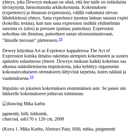
yhteys, joka Deweyn mukaan on siinä, että itse taide on eräänlaista
tiivistynyttä, hienostunutta arkikokemusta. Kokemuksen
(experience) ja ilmaisun (expression), välillä vaikuttaisi olevan
lähdekielessä yhteys. Sana experience juontuu latinan sanasta expiri
(kokeilla; testata), kun taas sana expression sisältää yhdistelmän
sanoista ex (ulos) ja pressare (painaa; painottaa). Expression
tarkoittaa siis ilmaisua, painottuen sanan ulossuuntautuvaan,
18
”ilmoille tuovaan” piirteeseen.
Dewey kirjoittaa Art as Exprience kappaleessa The Act of
Expression kuinka ilmaisu rakentuu aiempien kokemusten ja uusien
ajatusten sulautuessa yhteen. Deweyn mukaan kaikki kokemus saa
alkunsa määrätietoisesta impulssiosta, joka kehittyy organismin
kokonaisvaltaiseen olemukseen liittyvistä tarpeista, kuten nälästä ja
19
vaatimuksesta.
Impulsio on jokaisen kokemuksen ensimmäinen aste. Se panee siis
liikkeelle kokemukseen johtavan toiminnan.
pgmentti, hiili, tuhkaink,
charcoal, ash170 x 120 cm, 2008
(Kuva 1. Mika Karhu, Abstract Pain, Hiili, tuhka, pingmentti