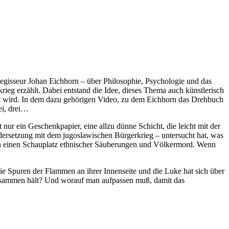
Regisseur Johan Eichhorn – über Philosophie, Psychologie und das
eg erzählt. Dabei entstand die Idee, dieses Thema auch künstlerisch
tört wird. In dem dazu gehörigen Video, zu dem Eichhorn das Drehbuch
ei, drei…
nur ein Geschenkpapier, eine allzu dünne Schicht, die leicht mit der
andersetzung mit dem jugoslawischen Bürgerkrieg – untersucht hat, was
ell in einen Schauplatz ethnischer Säuberungen und Völkermord. Wenn
die Spuren der Flammen an ihrer Innenseite und die Luke hat sich über
s zusammen hält? Und worauf man aufpassen muß, damit das