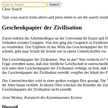
Close Search
Type your search terms above and press return to see the search result
Mika Karhu
Geschenkpapier der Zivilisation
Visual Artist,
Zuerst redeten die Arbeitskollegen an der Universität für Kunst und
Verhalten sozialer Gruppen. Von dort ging das Gespräch zu Eichhorns
Researcher
zu verarbeiten. Das Ergebnis ist das Werk das Geschenkpapier der Ziv
schrieb, geht man Schritt für Schritt wie in einem Unterrichtsfilm vo
Menu
Das Geschenkpapier der Zivilisation. Was ist das? Was verdeckt es? W
Home
Folge zerreißen kann, daß eine friedliche Gesellschaft in unterschie
Upcoming exhibitions
sich unter dem Geschenkpapier der Zivilisation verbirgt, ist froh, d
About Mika Karhu’s Work
das Geschenkpapier der Zivilisation zerreißt, vergiftet der Inhalt de
Drawings/Paintings
Installation/Sculpture
Das Unterrichtsvideo wird in einer großen rostigen Box gezeigt. Die 
Exhibition views
die Jahre braun verfärbt. In diesen Ofen schicken die Künstler die 
Articles
Geschenkpapier der Zivilisation nicht zerreißt.
Curriculum Vitae
Jenni Meskus, Kuratorin des Kunstmuseums Kerava
Contact
Search
Blogroll