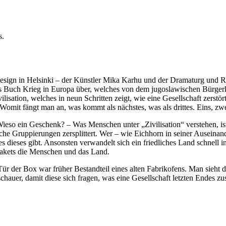
s.
 Design in Helsinki – der Künstler Mika Karhu und der Dramaturg und 
 Buch Krieg in Europa über, welches von dem jugoslawischen Bürgerkri
ilisation, welches in neun Schritten zeigt, wie eine Gesellschaft zers
r. Womit fängt man an, was kommt als nächstes, was als drittes. Eins, zw
ieso ein Geschenk? – Was Menschen unter „Zivilisation“ verstehen, ist 
dliche Gruppierungen zersplittert. Wer – wie Eichhorn in seiner Ausein
aß es dieses gibt. Ansonsten verwandelt sich ein friedliches Land schn
s Pakets die Menschen und das Land.
Tür der Box war früher Bestandteil eines alten Fabrikofens. Man sieht 
Zuschauer, damit diese sich fragen, was eine Gesellschaft letzten Ende