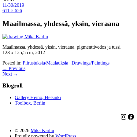
11/30/2019
611 × 626
Maailmassa, yhdessä, yksin, vieraana
Maailmassa, yhdessä, yksin, vieraana, pigmenttivedos ja tussi
128 x 125,5 cm, 2012
Posted in:
Piirustuksia/Maalauksia | Drawings/Paintings
← Previous
Next →
Blogroll
Gallery Heino, Helsinki
Toolbox, Berlin
Insta
Fa
© 2026
Mika Karhu
Proudly powered by
WordPress.