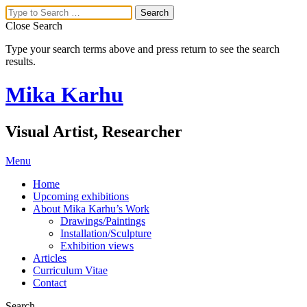
Close Search
Type your search terms above and press return to see the search
results.
Mika Karhu
Visual Artist, Researcher
Menu
Home
Upcoming exhibitions
About Mika Karhu’s Work
Drawings/Paintings
Installation/Sculpture
Exhibition views
Articles
Curriculum Vitae
Contact
Search