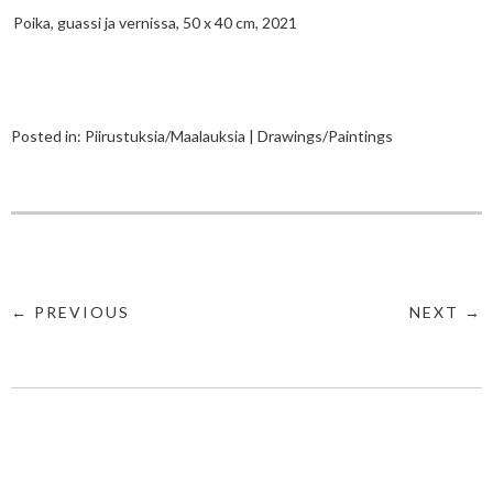
Poika, guassi ja vernissa, 50 x 40 cm, 2021
Posted in:
Piirustuksia/Maalauksia | Drawings/Paintings
← PREVIOUS
NEXT →