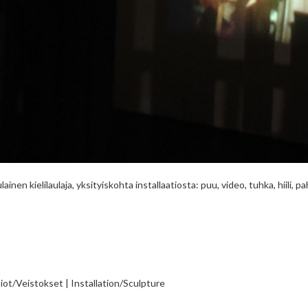
inen kielilaulaja, yksityiskohta installaatiosta: puu, video, tuhka, hiili, 
tiot/Veistokset | Installation/Sculpture