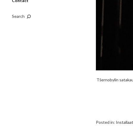
Contact
Search
Tšernobylin satakaula
Posted in:
Installaa