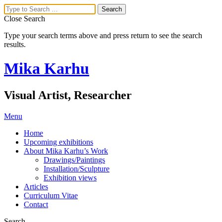
Close Search
Type your search terms above and press return to see the search
results.
Mika Karhu
Visual Artist, Researcher
Menu
Home
Upcoming exhibitions
About Mika Karhu’s Work
Drawings/Paintings
Installation/Sculpture
Exhibition views
Articles
Curriculum Vitae
Contact
Search