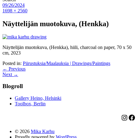
09/26/2024
1698 × 2560
Näyttelijän muotokuva, (Henkka)
Näyttelijän muotokuva, (Henkka), hiili, charcoal on paper, 70 x 50
cm, 2023
Posted in:
Piirustuksia/Maalauksia | Drawings/Paintings
← Previous
Next →
Blogroll
Gallery Heino, Helsinki
Toolbox, Berlin
Insta
Fa
© 2026
Mika Karhu
Proudly powered by
WordPress.